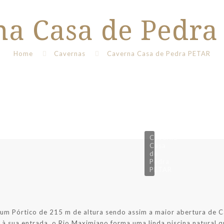
na Casa de Pedra
Home
Cavernas
Caverna Casa de Pedra PETAR
Caverna
Casa
de
Pedra
PETAR
um Pórtico de 215 m de altura sendo assim a maior abertura de 
 sua entrada, o Rio Maximiano forma uma linda piscina natural 