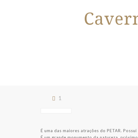
Caver
1
É uma das maiores atrações do PETAR. Possui 
É um grande monumento da natureza, próximo à