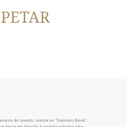
 PETAR
Caverna do mundo, consta no “Guinness Book”.
que desce em direção à caverna e forma uma