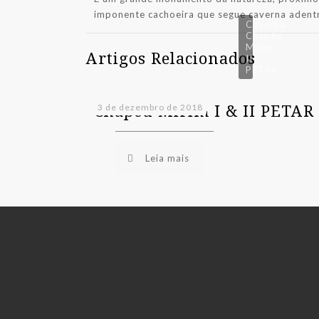
imponente cachoeira que segue caverna adent
Caverna
Chapéu
Mirim
Artigos Relacionados
II
PETAR
Chapéu Mirim I & II PETAR
3 de dezembro de 2018
Leia mais